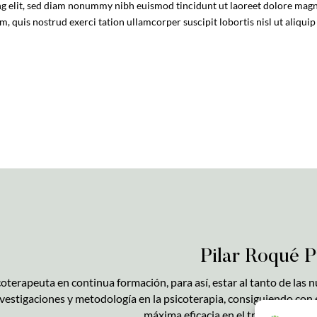
ng elit, sed diam nonummy nibh euismod tincidunt ut laoreet dolore mag
, quis nostrud exerci tation ullamcorper suscipit lobortis nisl ut aliquip
Pilar Roqué P
oterapeuta en continua formación, para así, estar al tanto de las 
vestigaciones y metodología en la psicoterapia, consiguiendo con e
máxima eficacia en el trabajo terapé