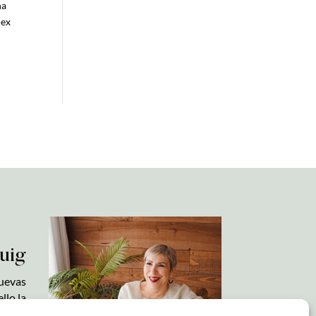
na
 ex
uig
nuevas
llo la
utico.