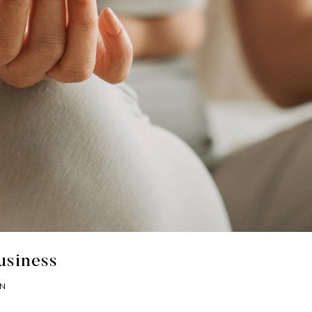
usiness
ON