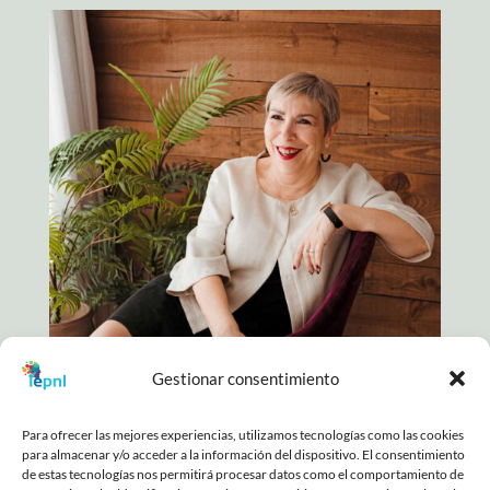
Gestionar consentimiento
Para ofrecer las mejores experiencias, utilizamos tecnologías como las cookies
para almacenar y/o acceder a la información del dispositivo. El consentimiento
COPYRIGHT © 2025. TODOS LOS DERECHOS
de estas tecnologías nos permitirá procesar datos como el comportamiento de
RESERVADOS |
POLÍTICA DE PRIVACIDAD
|
AVISO