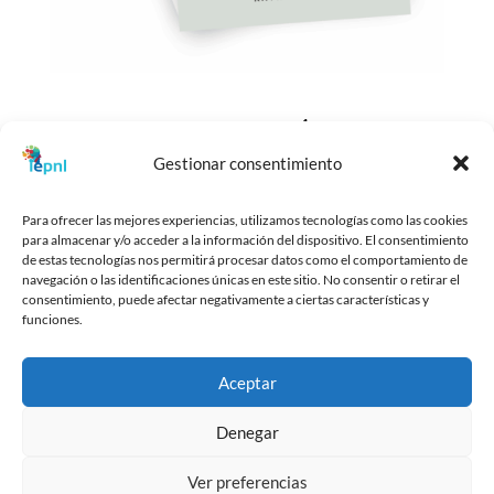
free guide
Gestionar consentimiento
Download the lovely free
Para ofrecer las mejores experiencias, utilizamos tecnologías como las cookies
resources
para almacenar y/o acceder a la información del dispositivo. El consentimiento
de estas tecnologías nos permitirá procesar datos como el comportamiento de
Start making your dreams
navegación o las identificaciones únicas en este sitio. No consentir o retirar el
happen today
consentimiento, puede afectar negativamente a ciertas características y
funciones.
Halvah sesame snaps dragée. Marshmallow marshmallow
Aceptar
tiramisu pastry icing tart. Chocolate cake pie candy
gingerbread oat cake jujubes.
Denegar
Ver preferencias