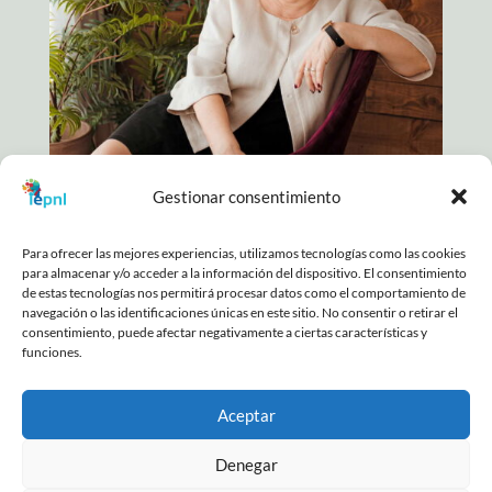
Gestionar consentimiento
Para ofrecer las mejores experiencias, utilizamos tecnologías como las cookies
para almacenar y/o acceder a la información del dispositivo. El consentimiento
COPYRIGHT © 2025. TODOS LOS DERECHOS
de estas tecnologías nos permitirá procesar datos como el comportamiento de
RESERVADOS |
POLÍTICA DE PRIVACIDAD
|
AVISO
navegación o las identificaciones únicas en este sitio. No consentir o retirar el
LEGAL
|
DECLARACIÓN DE ACCESIBILIDAD
|
POLÍTICA
consentimiento, puede afectar negativamente a ciertas características y
DE COOKIES
funciones.
Aceptar
Denegar