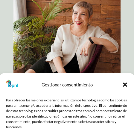
Gestionar consentimiento
Para ofrecer las mejores experiencias, utilizamos tecnologías como las cookies
para almacenar y/o acceder a la información del dispositivo. El consentimiento
COPYRIGHT © 2025. TODOS LOS DERECHOS
de estas tecnologías nos permitirá procesar datos como el comportamiento de
RESERVADOS |
POLÍTICA DE PRIVACIDAD
|
AVISO
navegación o las identificaciones únicas en este sitio. No consentir o retirar el
LEGAL
|
DECLARACIÓN DE ACCESIBILIDAD
|
POLÍTICA
consentimiento, puede afectar negativamente a ciertas características y
DE COOKIES
funciones.