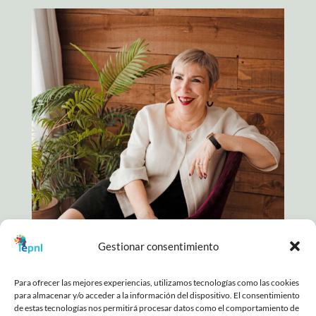
Gestionar consentimiento
Para ofrecer las mejores experiencias, utilizamos tecnologías como las cookies
para almacenar y/o acceder a la información del dispositivo. El consentimiento
COPYRIGHT © 2025. TODOS LOS DERECHOS
de estas tecnologías nos permitirá procesar datos como el comportamiento de