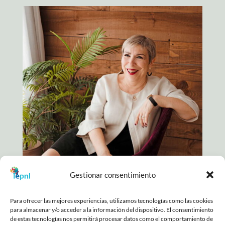
Gestionar consentimiento
Para ofrecer las mejores experiencias, utilizamos tecnologías como las cookies
para almacenar y/o acceder a la información del dispositivo. El consentimiento
COPYRIGHT © 2025. TODOS LOS DERECHOS
de estas tecnologías nos permitirá procesar datos como el comportamiento de