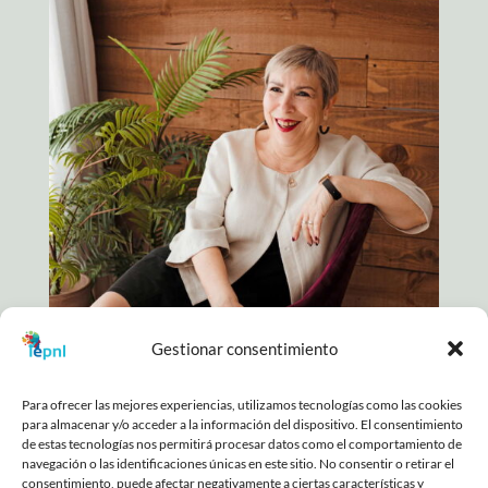
Gestionar consentimiento
Para ofrecer las mejores experiencias, utilizamos tecnologías como las cookies
para almacenar y/o acceder a la información del dispositivo. El consentimiento
COPYRIGHT © 2025. TODOS LOS DERECHOS
de estas tecnologías nos permitirá procesar datos como el comportamiento de
RESERVADOS |
POLÍTICA DE PRIVACIDAD
|
AVISO
navegación o las identificaciones únicas en este sitio. No consentir o retirar el
LEGAL
|
DECLARACIÓN DE ACCESIBILIDAD
|
POLÍTICA
consentimiento, puede afectar negativamente a ciertas características y